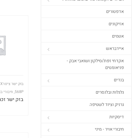
אדפטורים
אזיקונים
אטמים
איירבראש
אקדחי זפת/סילקון ושואבי אבק -
פניאומטים
בנדים
ב
גלגלות ובלנסרים
568P
,
חיבורי ב
בזק ישר זכר 2X1/4
גרניק וציוד לשטיפה
דיסקיות
חיבורי אויר - מיני