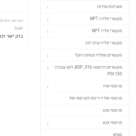
מערכות שירות
מקשרי פלדה NPT
ב
568P
מקשרי פליז NPT
בזק ישר זכר X6M
מקשרי פליז וציוד לגז
מקשרים מפליז מצופה ניקל
מקשרים נירוסטה 316, BSP, לחץ עבודה:
150 PSI
מרססי אויר
מרססי חול + דיזות למרססי חול
מרססי נפט
מרססי צבע
סטים