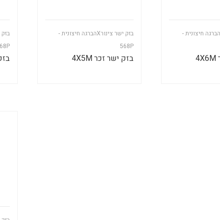
זק ישר צינורXהברגה חיצונית -
בזק ישר צינורXהברגה חיצונית -
68P
568P
4
בזק ישר זכר 4X5M
בזק י