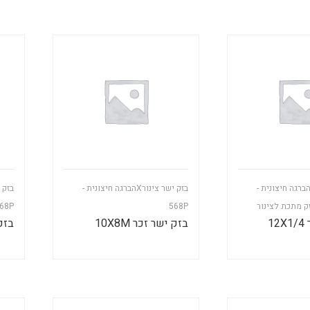
זק ישר צינורXהברגה חיצונית -
בזק ישר צינורXהברגה חיצונית -
זק מתכת לצינור
568P
68P
1
בזק ישר זכר 10X8M
בזק י