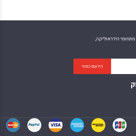
תחומי הידראוליקה,
הירשם כמנוי
ק