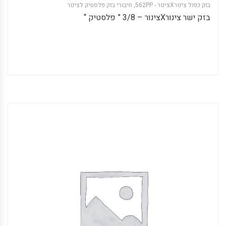
בזק כפול צינורXצינור - 562PP
,
חיבורי בזק פלסטיק לצינור
בזק ישר צינורXצינור – 3/8 ” פלסטיק “