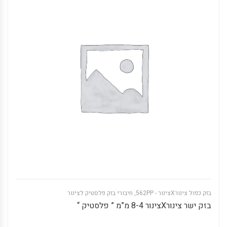
בזק כפול צינורXצינור - 562PP
,
חיבורי בזק פלסטיק לצינור
בזק ישר צינורXצינור 8-4 מ”מ ” פלסטיק “