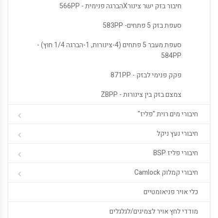
חיבור בזק ישר צינורXהברגה פנימית - 566PP
סעפת בזק 5 פתחים- 583PP
סעפת מעבר 5 פתחים (4-צינורות, 1-הברגה 1/4 חוץ) -
584PP
פקק פנימי לבזק - 871PP
צמצם בזק בין צינורות - ZBPP
חיבורי מים רוית "פליז"
חיבורי נעץ ניקל
חיבורי פליז BSP
חיבורי קמלוק Camlock
כלי אויר פניאומטיים
מודדי לחץ אויר לצמיגים/לגלגלים