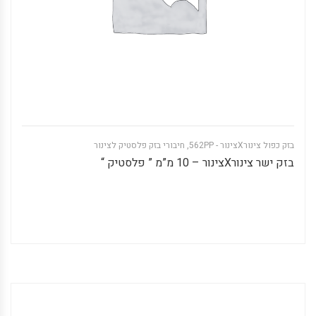
בזק כפול צינורXצינור - 562PP
,
חיבורי בזק פלסטיק לצינור
בזק ישר צינורXצינור – 10 מ”מ ” פלסטיק “