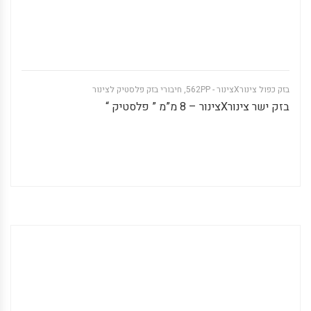
בזק כפול צינורXצינור - 562PP
,
חיבורי בזק פלסטיק לצינור
בזק ישר צינורXצינור – 8 מ”מ ” פלסטיק “