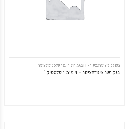
בזק כפול צינורXצינור - 562PP
,
חיבורי בזק פלסטיק לצינור
בזק ישר צינורXצינור – 4 מ”מ ” פלסטיק “