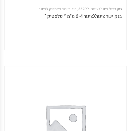
בזק כפול צינורXצינור - 562PP
,
חיבורי בזק פלסטיק לצינור
בזק ישר צינורXצינור 6-4 מ”מ ” פלסטיק “