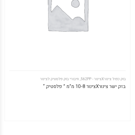
בזק כפול צינורXצינור - 562PP
,
חיבורי בזק פלסטיק לצינור
בזק ישר צינורXצינור 10-8 מ”מ ” פלסטיק “