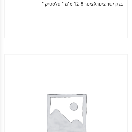
בזק ישר צינורXצינור 12-8 מ”מ ” פלסטיק “