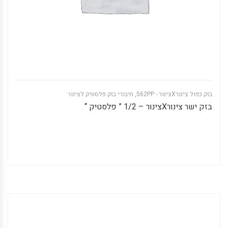
בזק כפול צינורXצינור - 562PP
,
חיבורי בזק פלסטיק לצינור
בזק ישר צינורXצינור – 1/2 ” פלסטיק “