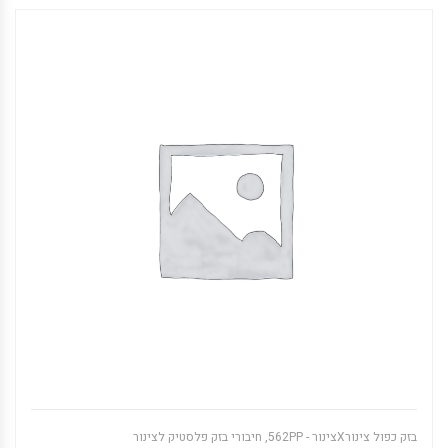
בזק כפול צינורXצינור - 562PP
,
חיבורי בזק פלסטיק לצינור