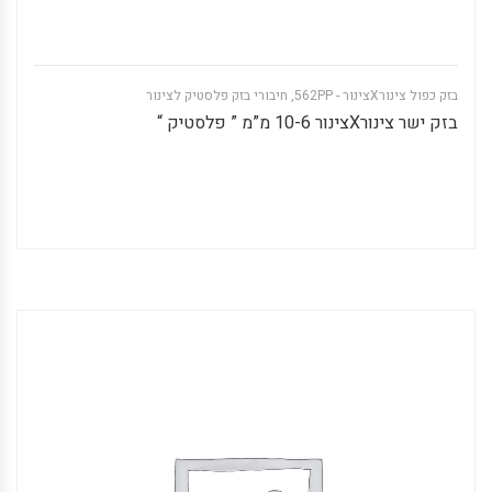
בזק כפול צינורXצינור - 562PP
,
חיבורי בזק פלסטיק לצינור
בזק ישר צינורXצינור 10-6 מ”מ ” פלסטיק “