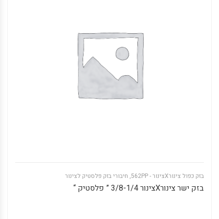
בזק כפול צינורXצינור - 562PP
,
חיבורי בזק פלסטיק לצינור
בזק ישר צינורXצינור 3/8-1/4 ” פלסטיק “