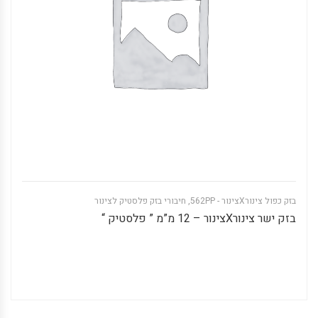
בזק כפול צינורXצינור - 562PP
,
חיבורי בזק פלסטיק לצינור
בזק ישר צינורXצינור – 12 מ”מ ” פלסטיק “