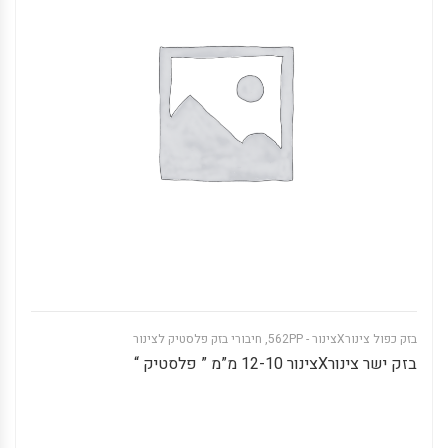
בזק כפול צינורXצינור - 562PP
,
חיבורי בזק פלסטיק לצינור
בזק ישר צינורXצינור 12-10 מ”מ ” פלסטיק “