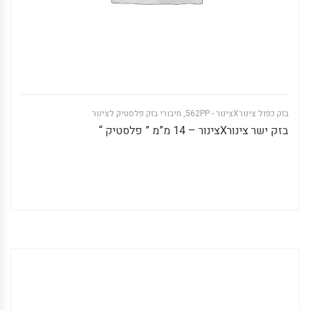
בזק כפול צינורXצינור - 562PP
,
חיבורי בזק פלסטיק לצינור
בזק ישר צינורXצינור – 14 מ”מ ” פלסטיק “