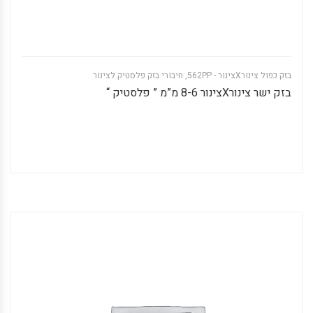
בזק כפול צינורXצינור - 562PP
,
חיבורי בזק פלסטיק לצינור
בזק ישר צינורXצינור 8-6 מ”מ ” פלסטיק “