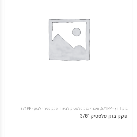
בזק T רץ - 571PP
,
חיבורי בזק פלסטיק לצינור
,
פקק פנימי לבזק - 871PP
פקק בזק פלסטיק “3/8