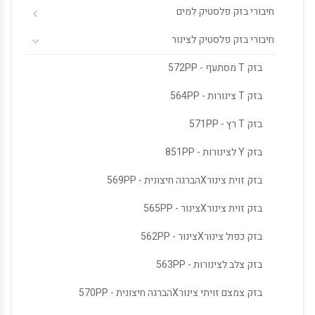
חיבורי בזק פלסטיק למים
חיבורי בזק פלסטיק לצינור
בזק T מסתעף - 572PP
בזק T צינורות - 564PP
בזק T רץ - 571PP
בזק Y לצינורות - 851PP
בזק זוית צינורXהברגה חיצונית - 569PP
בזק זוית צינורXצינור - 565PP
בזק כפול צינורXצינור - 562PP
בזק צלב לצינורות - 563PP
בזק צמצם זויתי צינורXהברגה חיצונית - 570PP