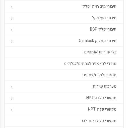
חיבורי מים רוית "פליז"
חיבורי נעץ ניקל
חיבורי פליז BSP
חיבורי קמלוק Camlock
כלי אויר פניאומטיים
מודדי לחץ אויר לצמיגים/לגלגלים
מנפחי גלגלים/צמיגים
מערכות שירות
מקשרי פלדה NPT
מקשרי פליז NPT
מקשרי פליז וציוד לגז