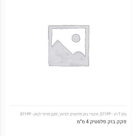
בזק T רץ - 571PP
,
חיבורי בזק פלסטיק לצינור
,
פקק פנימי לבזק - 871PP
פקק בזק פלסטיק 4 מ”מ