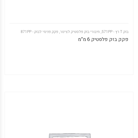
בזק T רץ - 571PP
,
חיבורי בזק פלסטיק לצינור
,
פקק פנימי לבזק - 871PP
פקק בזק פלסטיק 6 מ”מ