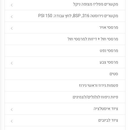
מקשרים מפליז מצופה ניקל
מקשרים נירוסטה 316, BSP, לחץ עבודה: 150 PSI
מרססי אויר
מרססי חול + דיזות למרססי חול
מרססי נפט
מרססי צבע
סטים
פטמות גירוז וראשי גירוז
פיות ניפוח לגלגלים/לצמיגים
ציוד איסטלציה
ציוד לביובים