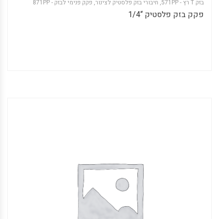
בזק T רץ - 571PP
,
חיבורי בזק פלסטיק לצינור
,
פקק פנימי לבזק - 871PP
פקק בזק פלסטיק “1/4