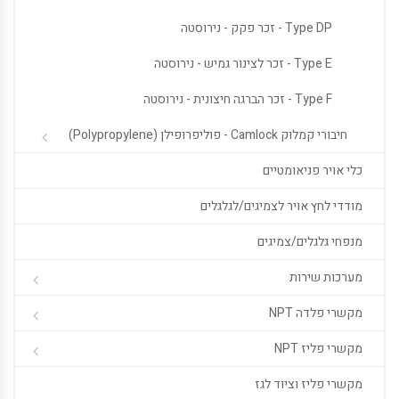
Type DP - זכר פקק - נירוסטה
Type E - זכר לצינור גמיש - נירוסטה
Type F - זכר הברגה חיצונית - נירוסטה
חיבורי קמלוק Camlock - פוליפרופילן (Polypropylene)
כלי אויר פניאומטיים
מודדי לחץ אויר לצמיגים/לגלגלים
מנפחי גלגלים/צמיגים
מערכות שירות
מקשרי פלדה NPT
מקשרי פליז NPT
מקשרי פליז וציוד לגז