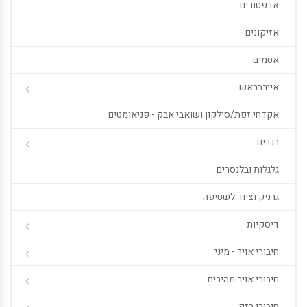
אדפטורים
אזיקונים
אטמים
איירבראש
אקדחי זפת/סילקון ושואבי אבק - פניאומטים
בנדים
גלגלות ובלנסרים
גרניק וציוד לשטיפה
דיסקיות
חיבורי אויר - מיני
חיבורי אויר מהירים
חיבורי בזק