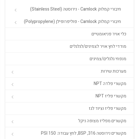
חיבורי קמלוק Camlock - נירוסטה (Stainless Steel)
חיבורי קמלוק Camlock - פוליפרופילן (Polypropylene)
כלי אויר פניאומטיים
מודדי לחץ אויר לצמיגים/לגלגלים
מנפחי גלגלים/צמיגים
מערכות שירות
מקשרי פלדה NPT
מקשרי פליז NPT
מקשרי פליז וציוד לגז
מקשרים מפליז מצופה ניקל
מקשרים נירוסטה 316, BSP, לחץ עבודה: 150 PSI