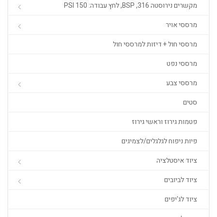
מקשרים נירוסטה 316, BSP, לחץ עבודה: 150 PSI
מרססי אויר
מרססי חול + דיזות למרססי חול
מרססי נפט
מרססי צבע
סטים
פטמות גירוז וראשי גירוז
פיות ניפוח לגלגלים/לצמיגים
ציוד איסטלציה
ציוד לביובים
ציוד לג'יפים