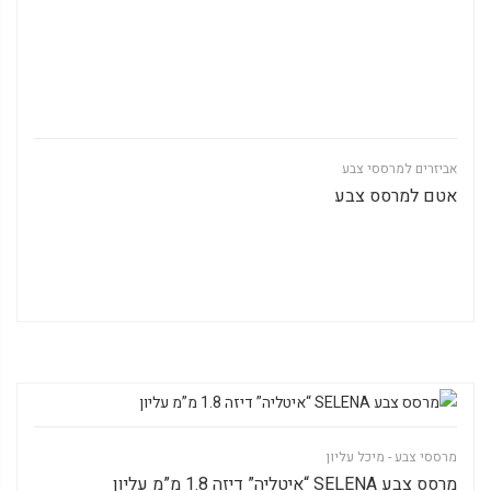
אביזרים למרססי צבע
אטם למרסס צבע
מרססי צבע - מיכל עליון
מרסס צבע SELENA “איטליה” דיזה 1.8 מ”מ עליון