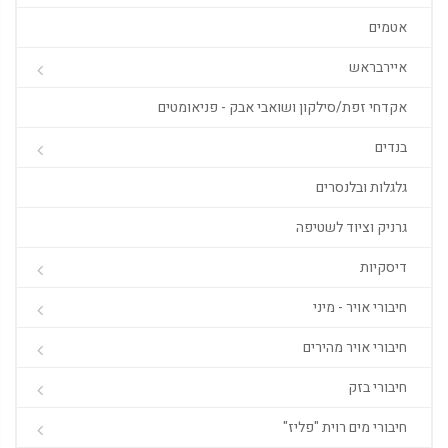
אטמים
איירבראש
אקדחי זפת/סילקון ושואבי אבק - פניאומטים
בנדים
גלגלות ובלנסרים
גרניק וציוד לשטיפה
דיסקיות
חיבורי אויר - מיני
חיבורי אויר מהירים
חיבורי בזק
חיבורי מים רוית "פליז"