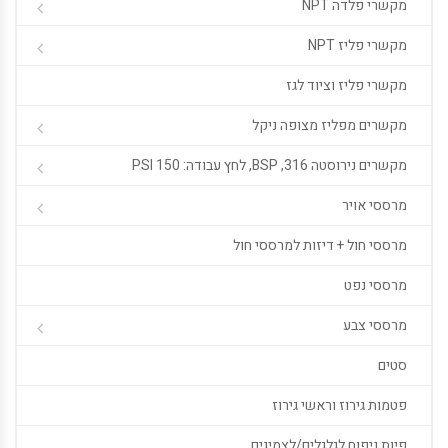
מקשרי פלדה NPT
מקשרי פליז NPT
מקשרי פליז וציוד לגז
מקשרים מפליז מצופה ניקל
מקשרים נירוסטה 316, BSP, לחץ עבודה: 150 PSI
מרססי אויר
מרססי חול + דיזות למרססי חול
מרססי נפט
מרססי צבע
סטים
פטמות גירוז וראשי גירוז
פיות ניפוח לגלגלים/לצמיגים