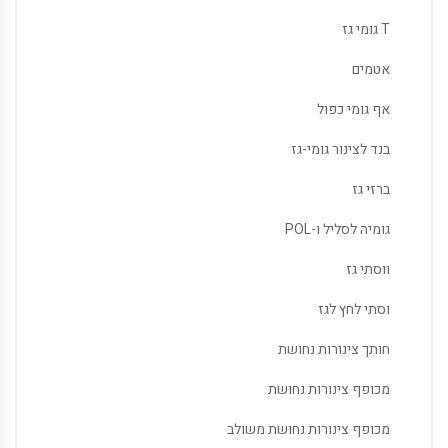
T גומי גז
אטמים
אף גומי כפול
בנד לצינור גומי-גז
ברזי גז
גומיה לסליל ו-POL
ווסתי גז
וסתי לחץ לגז
חותך צינורות נחושת
מכופף צינורות נחושת
מכופף צינורות נחושת משולב