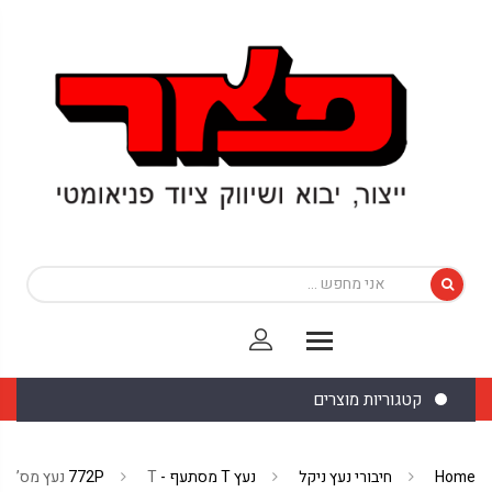
קטגוריות מוצרים
Home
חיבורי נעץ ניקל
נעץ T מסתעף - 772P
T נעץ מס’