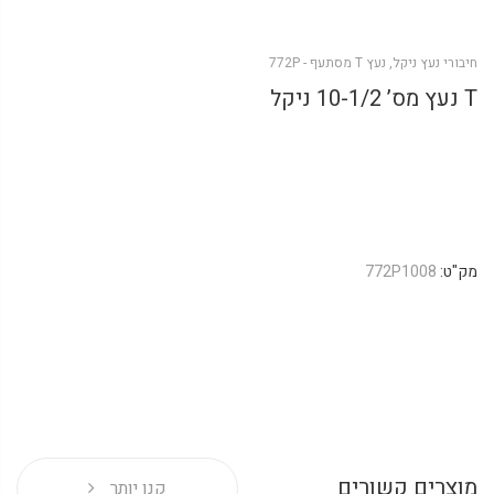
חיבורי נעץ ניקל
,
נעץ T מסתעף - 772P
T נעץ מס’ 10-1/2 ניקל
מק"ט:
772P1008
מוצרים קשורים
קנו יותר