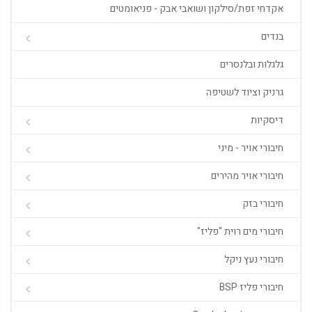
אקדחי זפת/סילקון ושואבי אבק - פניאומטים
בנדים
גלגלות ובלנסרים
גרניק וציוד לשטיפה
דיסקיות
חיבורי אויר - מיני
חיבורי אויר מהירים
חיבורי בזק
חיבורי מים רוית "פליז"
חיבורי נעץ ניקל
חיבורי פליז BSP