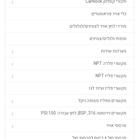
חיבורי קמלוק Camlock
כלי אויר פניאומטיים
מודדי לחץ אויר לצמיגים/לגלגלים
מנפחי גלגלים/צמיגים
מערכות שירות
מקשרי פלדה NPT
מקשרי פליז NPT
מקשרי פליז וציוד לגז
מקשרים מפליז מצופה ניקל
מקשרים נירוסטה 316, BSP, לחץ עבודה: 150 PSI
מרססי אויר
מרססי חול + דיזות למרססי חול