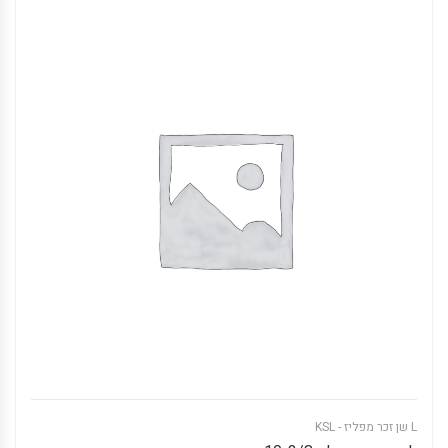
L שן זכר מפליז - KSL