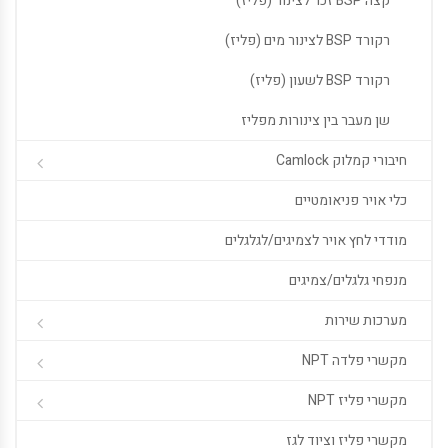
קצה BSP זכר לצינור (פליז)
רקורד BSP לצינור מים (פליז)
רקורד BSP לשעון (פליז)
שן מעבר בין צינורות מפליז
חיבורי קמלוק Camlock
כלי אויר פניאומטיים
מודדי לחץ אויר לצמיגים/לגלגלים
מנפחי גלגלים/צמיגים
מערכות שירות
מקשרי פלדה NPT
מקשרי פליז NPT
מקשרי פליז וציוד לגז