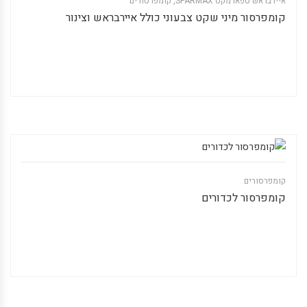
איירבראש ספארמקס SPARMAX
,
קומפרסורים
קומפרסור מיני שקט צבעוני כולל איירבראש וצינור
קומפרסורים
קומפרסור לכדורים