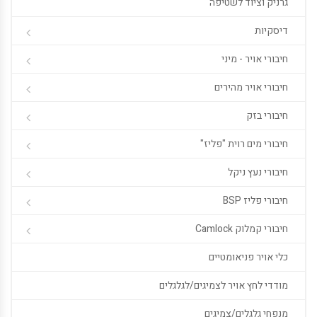
גרניק וציוד לשטיפה
דיסקיות
חיבורי אויר - מיני
חיבורי אויר מהירים
חיבורי בזק
חיבורי מים רוית "פליז"
חיבורי נעץ ניקל
חיבורי פליז BSP
חיבורי קמלוק Camlock
כלי אויר פניאומטיים
מודדי לחץ אויר לצמיגים/לגלגלים
מנפחי גלגלים/צמיגים