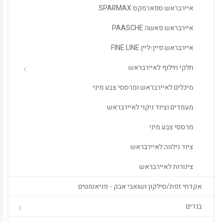
איירבראש ספארמקס SPARMAX
איירבראש פאשה PAASCHE
איירבראש פיין-ליין FINE LINE
חלקי חילוף לאיירבראש
מיכלים לאיירבראש ומרססי צבע מיני
מעמדים וציוד ניקוי לאיירבראש
מרססי צבע מיני
ציוד נילווה לאיירבראש
צינורות לאיירבראש
אקדחי זפת/סילקון ושואבי אבק - פניאומטים
בנדים