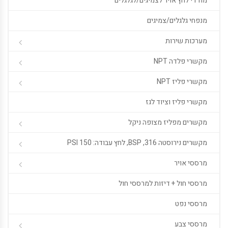
מודדי לחץ אויר לצמיגים/לגלגלים
מנפחי גלגלים/צמיגים
מערכות שירות
מקשרי פלדה NPT
מקשרי פליז NPT
מקשרי פליז וציוד לגז
מקשרים מפליז מצופה ניקל
מקשרים נירוסטה 316, BSP, לחץ עבודה: 150 PSI
מרססי אויר
מרססי חול + דיזות למרססי חול
מרססי נפט
מרססי צבע