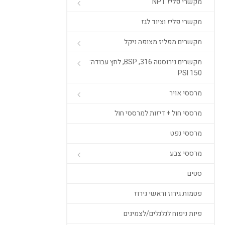
מקשרי פליז NPT
מקשרי פליז וציוד לגז
מקשרים מפליז מצופה ניקל
מקשרים נירוסטה 316, BSP, לחץ עבודה:
150 PSI
מרססי אויר
מרססי חול + דיזות למרססי חול
מרססי נפט
מרססי צבע
סטים
פטמות גירוז וראשי גירוז
פיות ניפוח לגלגלים/לצמיגים