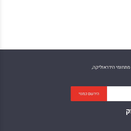
תחומי הידראוליקה,
הירשם כמנוי
ק