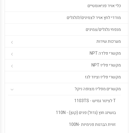
כלי אויר פניאומטיים
מודדי לחץ אויר לצמיגים/לגלגלים
מנפחי גלגלים/צמיגים
מערכות שירות
מקשרי פלדה NPT
מקשרי פליז NPT
מקשרי פליז וציוד לגז
מקשרים מפליז מצופה ניקל
T לצינור גמיש - 1103TS
בושינג חוץ (גדול) פנים (קטן) - 110N
זווית הברגות פנימיות -100N