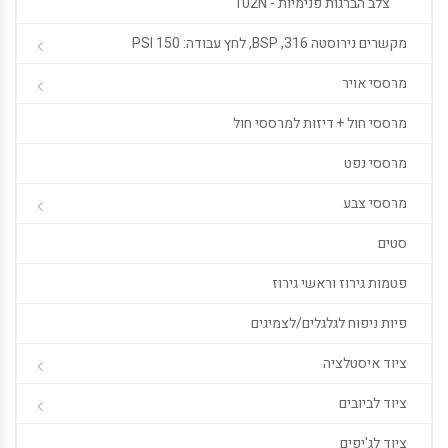
צלב הברגות פנימיות - 102N
מקשרים נירוסטה 316, BSP, לחץ עבודה: 150 PSI
מרססי אויר
מרססי חול + דיזות למרססי חול
מרססי נפט
מרססי צבע
סטים
פטמות גירוז וראשי גירוז
פיות ניפוח לגלגלים/לצמיגים
ציוד איסטלציה
ציוד לביובים
ציוד לג'יפים